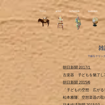
home
artist
schedule
question
雑
下線をクリッ
朝日新聞 2017/1
古楽器 子どもを魅了し3
朝日新聞 2015/6
「子どもの空想 広がる
松本雅隆、空想楽器の取
日本経済新聞 2015/10