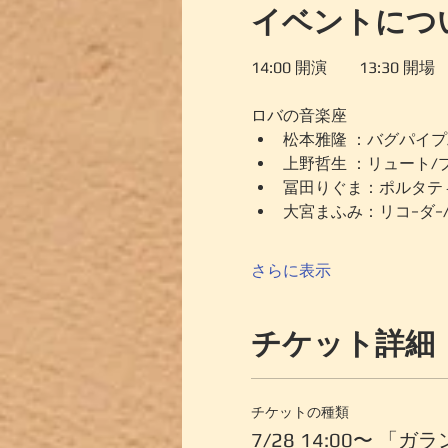
イベントにつ
14:00 開演　　13:30
ロバの音楽座
松本雅隆 ：バグパイプ
上野哲生 ：リュート/
冨田りぐま：ポルタティ
大宮まふみ：リコ−ダ−
さらに表示
チケット詳細
チケットの種類
7/28 14:00〜 「