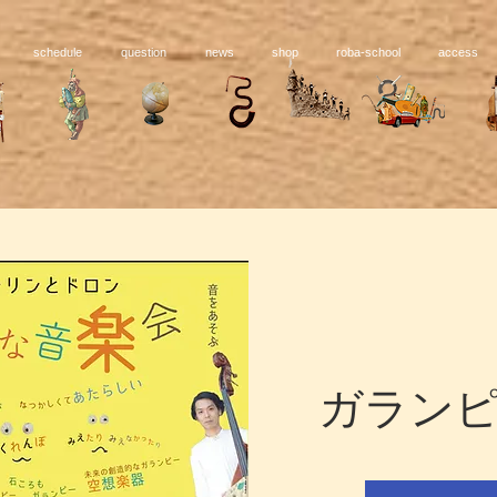
schedule
question
news
shop
roba-school
access
ガラン