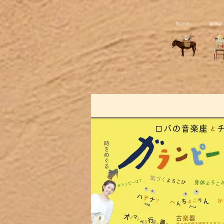
home
artist